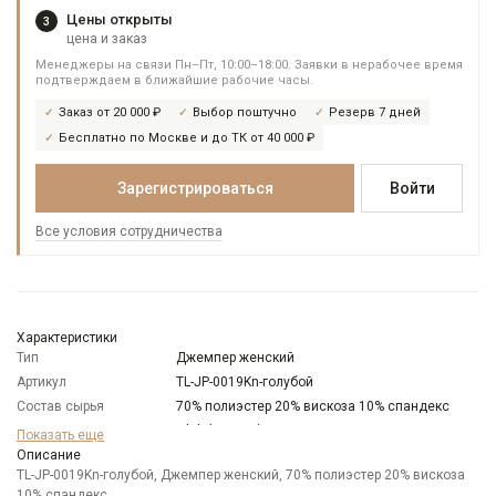
Цены открыты
3
цена и заказ
Менеджеры на связи Пн–Пт, 10:00–18:00. Заявки в нерабочее время
подтверждаем в ближайшие рабочие часы.
Заказ от 20 000 ₽
Выбор поштучно
Резерв 7 дней
Бесплатно по Москве и до ТК от 40 000 ₽
Зарегистрироваться
Войти
Все условия сотрудничества
Характеристики
Тип
Джемпер женский
Артикул
TL-JP-0019Kn-голубой
Состав сырья
70% полиэстер 20% вискоза 10% спандекс
Бренд
T-lab (Россия)
Показать еще
Модель
Описание
Прилегающая
TL-JP-0019Kn-голубой, Джемпер женский, 70% полиэстер 20% вискоза
Цвет
Голубой
10% спандекс