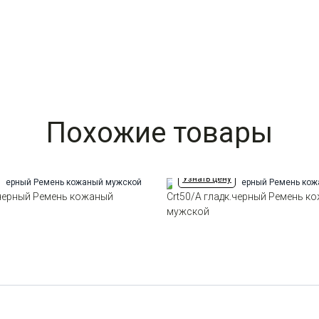
Похожие товары
Узнать цену
.черный Ремень кожаный
Crt50/A гладк.черный Ремень к
мужской