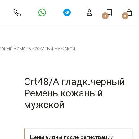
0
0
.черный Ремень кожаный мужской
Crt48/A гладк.черный
Ремень кожаный
мужской
Цены видны после регистрации