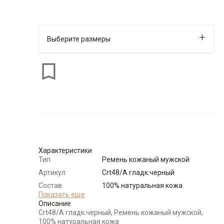
Выберите размеры
Размеры для роста
см
Размер
Количество
Доступно
105
-
+
10
Характеристики
Тип
Ремень кожаный мужской
110
-
+
19
Артикул
Crt48/A гладк.черный
Состав
100% натуральная кожа
115
-
+
29
сырья
Показать еще
Описание
Бренд
CARPENTER
Crt48/A гладк.черный, Ремень кожаный мужской,
Модель
Ремни:Пряжка-автомат
100% натуральная кожа