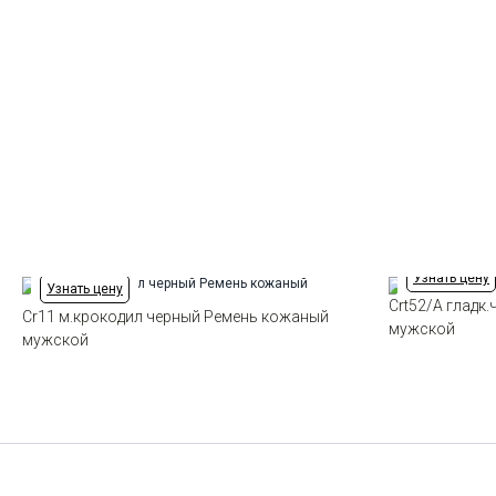
Узнать цену
Узнать цену
Crt52/A гладк
Cr11 м.крокодил черный Ремень кожаный
мужской
мужской