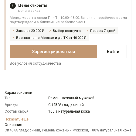
Цены открыты
3
цена и заказ
Менеджеры на связи Пн–Пт, 10:00–18:00. Заявки в нерабочее время
подтверждаем в ближайшие рабочие часы.
Заказ от 20 000 ₽
Выбор поштучно
Резерв 7 дней
Бесплатно по Москве и до ТК от 40 000 ₽
Зарегистрироваться
Войти
Все условия сотрудничества
Характеристики
Тип
Ремень кожаный мужской
Артикул
Crt48/A гладк.синий
Состав сырья
100% натуральная кожа
Бренд
CARPENTER
Показать еще
Модель
Описание
Ремни:Пряжка-автомат
Crt48/A гладк.синий, Ремень кожаный мужской, 100% натуральная кожа
Цвет
Синий