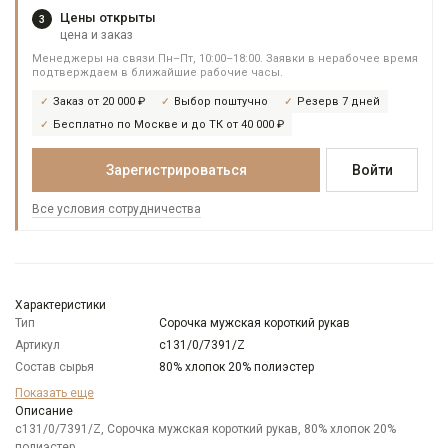
Цены открыты
3
цена и заказ
Менеджеры на связи Пн–Пт, 10:00–18:00. Заявки в нерабочее время
подтверждаем в ближайшие рабочие часы.
Заказ от 20 000 ₽
Выбор поштучно
Резерв 7 дней
Бесплатно по Москве и до ТК от 40 000 ₽
Зарегистрироваться
Войти
Все условия сотрудничества
Характеристики
Тип
Сорочка мужская короткий рукав
Артикул
c131/0/7391/Z
Состав сырья
80% хлопок 20% полиэстер
Бренд
Casino
Показать еще
Модель
Описание
Зауженная
c131/0/7391/Z, Сорочка мужская короткий рукав, 80% хлопок 20%
Цвет
Серый
полиэстер