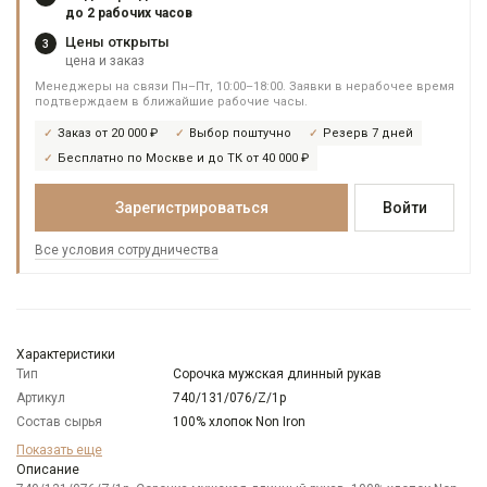
до 2 рабочих часов
Цены открыты
3
цена и заказ
Менеджеры на связи Пн–Пт, 10:00–18:00. Заявки в нерабочее время
подтверждаем в ближайшие рабочие часы.
Заказ от 20 000 ₽
Выбор поштучно
Резерв 7 дней
Бесплатно по Москве и до ТК от 40 000 ₽
Зарегистрироваться
Войти
Все условия сотрудничества
Характеристики
Тип
Сорочка мужская длинный рукав
Артикул
740/131/076/Z/1p
Состав сырья
100% хлопок Non Iron
Бренд
GREG
Показать еще
Модель
Описание
Зауженная