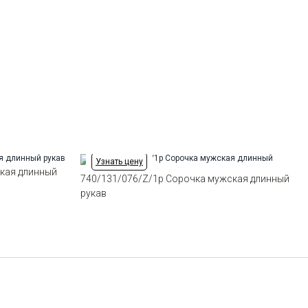
Ворот
Французский
Манжет
классический закругленный на
пуговицах
Карман
стандартный, слева, накладной
Силуэт
Полуприталенный силуэт /
Regular fit
Узнать цену
кая длинный
740/131/076/Z/1p Сорочка мужская длинный
рукав