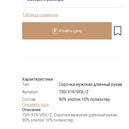
Таблица размеров
176-184
Узнать цену
Размеры для роста
176–184 см
Размер
Количество
Доступно
39
-
+
1
Характеристики
Тип
Сорочка мужская длинный рукав
Выбрать размерный ряд
Артикул
730/319/VIOL/Z
по 1 шт каждого доступного размера
Состав
90% хлопок 10% полиэстер
сырья
Показать еще
Описание
Бренд
GREG
730/319/VIOL/Z, Сорочка мужская длинный рукав,
Модель
Зауженная
90% хлопок 10% полиэстер
Цвет
Фиолетовый