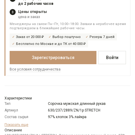
до 2 рабочих часов
Цены открыты
3
цена и заказ
Менеджеры на связи Пн–Пт, 10:00–18:00. Заявки в нерабочее время
подтверждаем в ближайшие рабочие часы.
Заказ от 20 000 ₽
Выбор поштучно
Резерв 7 дней
Бесплатно по Москве и до ТК от 40 000 ₽
Зарегистрироваться
Войти
Все условия сотрудничества
Характеристики
Тип
Сорочка мужская длинный рукав
Артикул
630/237/2889/ZN/1p STRETCH
Состав сырья
97% хлопок 3% лайкра
Бренд
GREG
Показать еще
Особенности
Описание
Атласный блеск