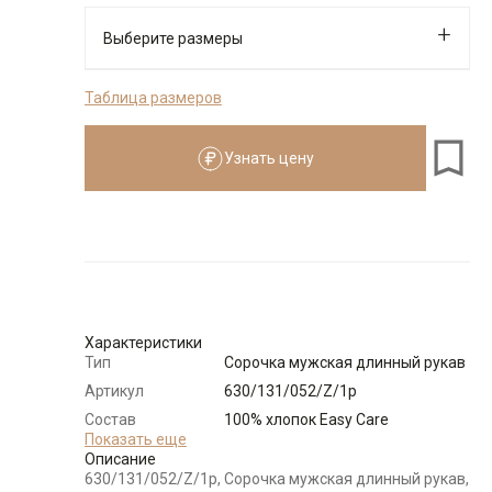
Выберите размеры
Таблица размеров
176-184
Узнать цену
Размер
Количество
Доступно
Узнать о
39
поступлении
Характеристики
Тип
Сорочка мужская длинный рукав
Артикул
630/131/052/Z/1p
Состав
100% хлопок Easy Care
сырья
Показать еще
Описание
Бренд
GREG
630/131/052/Z/1p, Сорочка мужская длинный рукав,