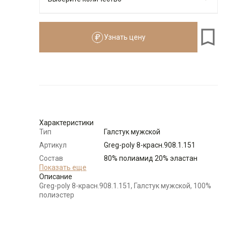
Узнать цену
Количество
Доступно
-
+
3
Характеристики
Тип
Галстук мужской
Артикул
Greg-poly 8-красн.908.1.151
Состав
80% полиамид 20% эластан
сырья
Показать еще
Описание
Бренд
GREG
Greg-poly 8-красн.908.1.151, Галстук мужской, 100%
Цвет
Красный
полиэстер
Отделка
Галстуки: многоцветный
Длина
150 см