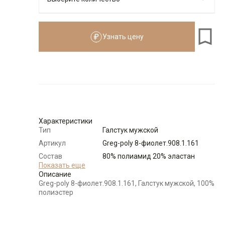
Узнать цену
Количество
Доступно
-
+
9
Характеристики
Тип
Галстук мужской
Артикул
Greg-poly 8-фиолет.908.1.161
Состав
80% полиамид 20% эластан
сырья
Показать еще
Описание
Бренд
GREG
Greg-poly 8-фиолет.908.1.161, Галстук мужской, 100%
Цвет
Фиолетовый
полиэстер
Отделка
Галстуки: многоцветный
Длина
150 см