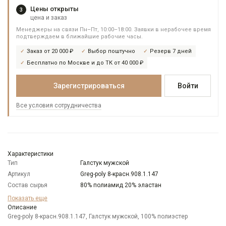
Цены открыты
3
цена и заказ
Менеджеры на связи Пн–Пт, 10:00–18:00. Заявки в нерабочее время
подтверждаем в ближайшие рабочие часы.
Заказ от 20 000 ₽
Выбор поштучно
Резерв 7 дней
Бесплатно по Москве и до ТК от 40 000 ₽
Зарегистрироваться
Войти
Все условия сотрудничества
Характеристики
Тип
Галстук мужской
Артикул
Greg-poly 8-красн.908.1.147
Состав сырья
80% полиамид 20% эластан
Бренд
GREG
Показать еще
Цвет
Описание
Красный
Greg-poly 8-красн.908.1.147, Галстук мужской, 100% полиэстер
Отделка
Галстуки: многоцветный