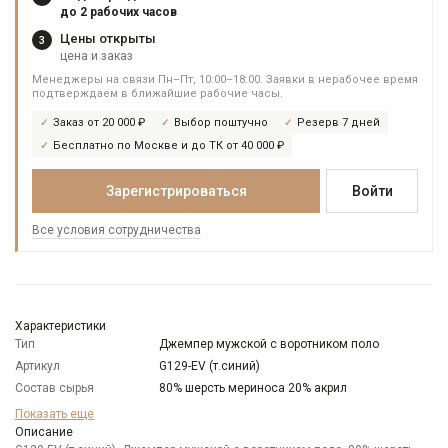
до 2 рабочих часов
Цены открыты
3
цена и заказ
Менеджеры на связи Пн–Пт, 10:00–18:00. Заявки в нерабочее время
подтверждаем в ближайшие рабочие часы.
Заказ от 20 000 ₽
Выбор поштучно
Резерв 7 дней
Бесплатно по Москве и до ТК от 40 000 ₽
Зарегистрироваться
Войти
Все условия сотрудничества
Характеристики
Тип
Джемпер мужской с воротником поло
Артикул
G129-EV (т.синий)
Состав сырья
80% шерсть мериноса 20% акрил
Бренд
GREG
Показать еще
Модель
Описание
Классическая