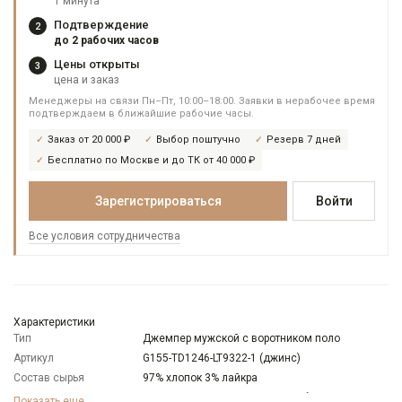
1 минута
Подтверждение
2
до 2 рабочих часов
Цены открыты
3
цена и заказ
Менеджеры на связи Пн–Пт, 10:00–18:00. Заявки в нерабочее время
подтверждаем в ближайшие рабочие часы.
Заказ от 20 000 ₽
Выбор поштучно
Резерв 7 дней
Бесплатно по Москве и до ТК от 40 000 ₽
Зарегистрироваться
Войти
Все условия сотрудничества
Характеристики
Тип
Джемпер мужской с воротником поло
Артикул
G155-TD1246-LT9322-1 (джинс)
Состав сырья
97% хлопок 3% лайкра
Модель
Классическая с разрезами по бокам
Показать еще