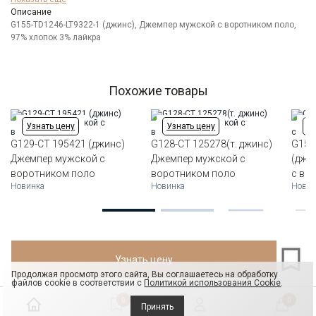
Цвет
Описание
Синий
G155-TD1246-LT9322-1 (джинс), Джемпер мужской с воротником поло,
Ворот
Из основной ткани на стойке
97% хлопок 3% лайкра
Карман
отсутствует
Похожие товары
Узнать цену
Узнать цену
Уз
G129-CT 195421 (джинс)
G128-CT 125278(т. джинс)
G155
Джемпер мужской с
Джемпер мужской с
(джи
воротником поло
воротником поло
с во
Новинка
Новинка
Новин
Узнать цену
Продолжая просмотр этого сайта, Вы соглашаетесь на обработку
файлов cookie в соответствии с
Политикой использования Cookie
.
0
0
Принять