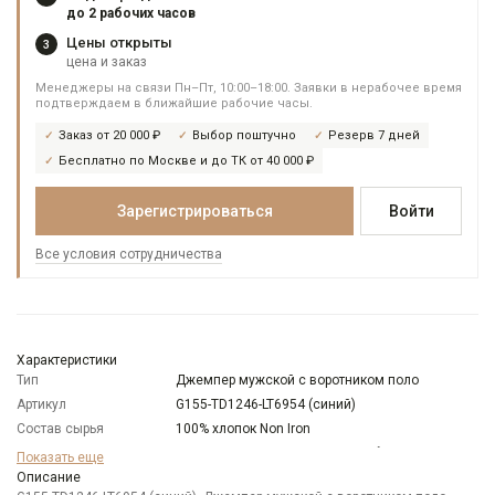
до 2 рабочих часов
Цены открыты
3
цена и заказ
Менеджеры на связи Пн–Пт, 10:00–18:00. Заявки в нерабочее время
подтверждаем в ближайшие рабочие часы.
Заказ от 20 000 ₽
Выбор поштучно
Резерв 7 дней
Бесплатно по Москве и до ТК от 40 000 ₽
Зарегистрироваться
Войти
Все условия сотрудничества
Характеристики
Тип
Джемпер мужской с воротником поло
Артикул
G155-TD1246-LT6954 (синий)
Состав сырья
100% хлопок Non Iron
Модель
Классическая с разрезами по бокам
Показать еще
Цвет
Описание
Синий