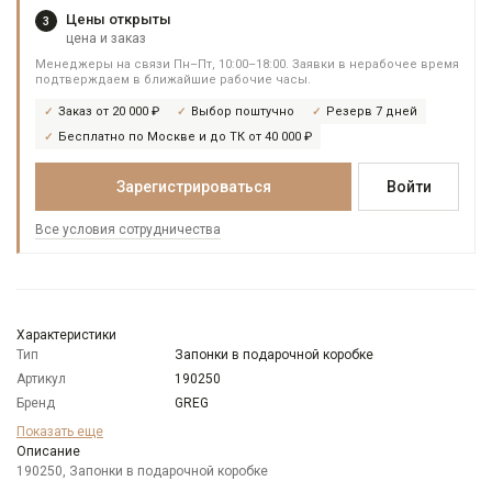
Цены открыты
3
цена и заказ
Менеджеры на связи Пн–Пт, 10:00–18:00. Заявки в нерабочее время
подтверждаем в ближайшие рабочие часы.
Заказ от 20 000 ₽
Выбор поштучно
Резерв 7 дней
Бесплатно по Москве и до ТК от 40 000 ₽
Зарегистрироваться
Войти
Все условия сотрудничества
Характеристики
Тип
Запонки в подарочной коробке
Артикул
190250
Бренд
GREG
Модель
Запонки: прямоугольные
Показать еще
Цвет
Описание
Серебряный
190250, Запонки в подарочной коробке
Отделка
Запонки/зажимы: комбинация металлов