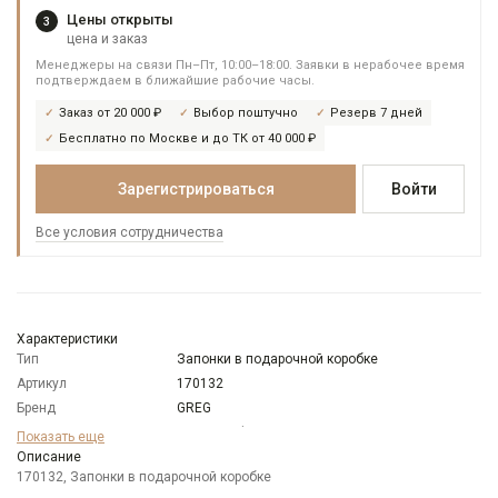
Цены открыты
3
цена и заказ
Менеджеры на связи Пн–Пт, 10:00–18:00. Заявки в нерабочее время
подтверждаем в ближайшие рабочие часы.
Заказ от 20 000 ₽
Выбор поштучно
Резерв 7 дней
Бесплатно по Москве и до ТК от 40 000 ₽
Зарегистрироваться
Войти
Все условия сотрудничества
Характеристики
Тип
Запонки в подарочной коробке
Артикул
170132
Бренд
GREG
Модель
Запонки: фигурные
Показать еще
Цвет
Описание
Серебряный
170132, Запонки в подарочной коробке
Отделка
Запонки/зажимы: тематический дизайн