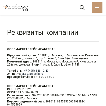
Реквизиты компании
ООО "МАРКЕТПЛЕЙС АРАБЕЛЛА"
Юридический адрес:
108811, г. Москва, п. Московский, Киевское
ш., 22-й км., домовл. 4, стр. 1, этаж 5, блок Б (м. Румянцево)
Почтовый адрес:
108811, г. Москва, п. Московский, Киевское ш.,
22-й км., домовл. 4, стр. 1, этаж 5, блок Б, офис 517 Б
Телефоны:
+7 (495) 646-12-49
Эл. почта:
site@arabella.ru
Время работы:
Пн.-Пт. 10:00-18:00
ООО "МАРКЕТПЛЕЙС АРАБЕЛЛА"
ИНН:
9729313826
ОГРН:
1217700450703
Расчётный счет:
40702810801500104691 ТОЧКА ПАО БАНКА "ФК
ОТКРЫТИЕ", г. Москва
Корреспондентский счёт:
30101810845250000999 БИК
044525999