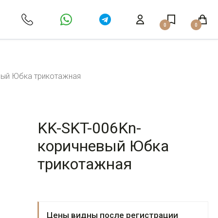
0
0
вый Юбка трикотажная
KK-SKT-006Kn-
коричневый Юбка
трикотажная
Цены видны после регистрации