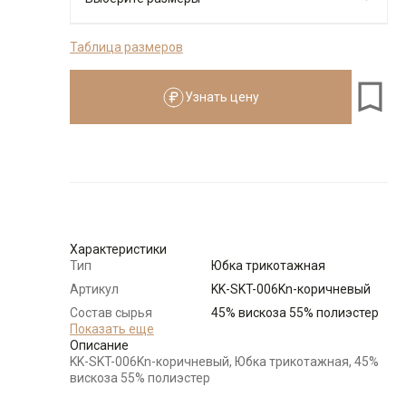
Таблица размеров
Размеры для роста
см
Узнать цену
Размер
Количество
Доступно
Узнать о
44
поступлении
Узнать о
46
поступлении
Характеристики
Узнать о
48
поступлении
Тип
Юбка трикотажная
Артикул
KK-SKT-006Kn-коричневый
Узнать о
50
поступлении
Состав сырья
45% вискоза 55% полиэстер
Показать еще
Бренд
KATHARINA KROSS (Россия)
Описание
Узнать о
52
поступлении
Модель
Прилегающая
KK-SKT-006Kn-коричневый, Юбка трикотажная, 45%
вискоза 55% полиэстер
Цвет
Коричневый