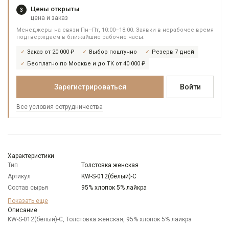
Цены открыты
3
цена и заказ
Менеджеры на связи Пн–Пт, 10:00–18:00. Заявки в нерабочее время
подтверждаем в ближайшие рабочие часы.
Заказ от 20 000 ₽
Выбор поштучно
Резерв 7 дней
Бесплатно по Москве и до ТК от 40 000 ₽
Зарегистрироваться
Войти
Все условия сотрудничества
Характеристики
Тип
Толстовка женская
Артикул
KW-S-012(белый)-C
Состав сырья
95% хлопок 5% лайкра
Бренд
KNND
Показать еще
Цвет
Описание
Белый
KW-S-012(белый)-C, Толстовка женская, 95% хлопок 5% лайкра