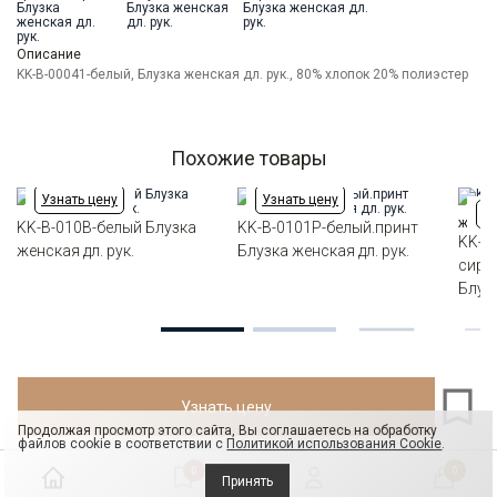
Ворот
Отложной воротник
Манжет
прямой на 1-й пуговице
Описание
Карман
накладной справа
KK-B-00041-белый, Блузка женская дл. рук., 80% хлопок 20% полиэстер
Силуэт
Прямой силуэт / Сlassic fit
Похожие товары
Узнать цену
Узнать цену
Уз
KK-B-010B-белый Блузка
KK-B-0101P-белый.принт
KK-B
женская дл. рук.
Блузка женская дл. рук.
сире
Блузк
Узнать цену
Продолжая просмотр этого сайта, Вы соглашаетесь на обработку
файлов cookie в соответствии с
Политикой использования Cookie
.
0
0
Принять