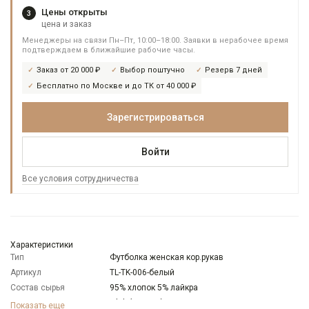
Цены открыты
3
цена и заказ
Менеджеры на связи Пн–Пт, 10:00–18:00. Заявки в нерабочее время
подтверждаем в ближайшие рабочие часы.
Заказ от 20 000 ₽
Выбор поштучно
Резерв 7 дней
Бесплатно по Москве и до ТК от 40 000 ₽
Зарегистрироваться
Войти
Все условия сотрудничества
Характеристики
Тип
Футболка женская кор.рукав
Артикул
TL-TK-006-белый
Состав сырья
95% хлопок 5% лайкра
Бренд
T-lab (Россия)
Показать еще