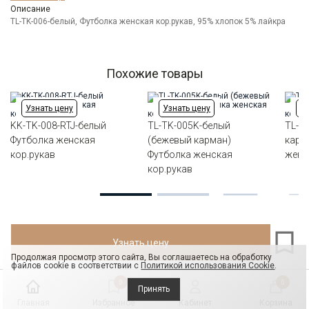
Модель
Описание
Полуприлегающая
TL-TK-006-белый, Футболка женская кор.рукав, 95% хлопок 5% лайкра
Цвет
Белый
Ворот
Круглый
Силуэт
Полуприталенный силуэт / Regular fit
Похожие товары
Узнать цену
Узнать цену
Уз
KK-TK-008-RTJ-белый
TL-TK-005K-белый
TL-T
Футболка женская
(бежевый карман)
карм
кор.рукав
Футболка женская
женс
кор.рукав
Узнать цену
Продолжая просмотр этого сайта, Вы соглашаетесь на обработку
файлов cookie в соответствии с
Политикой использования Cookie
.
0
0
Принять
Главная
Избранное
Кабинет
Корзина