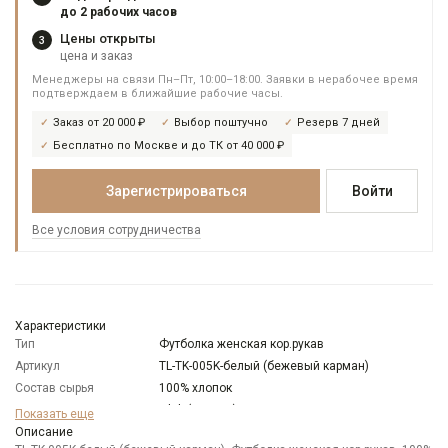
до 2 рабочих часов
Цены открыты
3
цена и заказ
Менеджеры на связи Пн–Пт, 10:00–18:00. Заявки в нерабочее время
подтверждаем в ближайшие рабочие часы.
Заказ от 20 000 ₽
Выбор поштучно
Резерв 7 дней
Бесплатно по Москве и до ТК от 40 000 ₽
Зарегистрироваться
Войти
Все условия сотрудничества
Характеристики
Тип
Футболка женская кор.рукав
Артикул
TL-TK-005K-белый (бежевый карман)
Состав сырья
100% хлопок
Бренд
T-lab (Россия)
Показать еще
Модель
Описание
Свободная