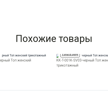
Похожие товары
Узнать цену
черный Топ женский
KK-T-001K-SV03-черный Топ же
трикотажный