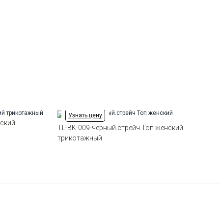
Узнать цену
нский
TL-BK-009-черный.стрейч Топ женский
трикотажный