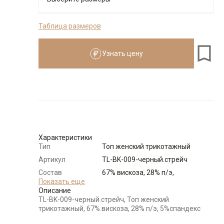
Таблица размеров
Размеры для роста
см
Узнать цену
Размер
Количество
Доступно
46
-
+
2
48
-
+
2
Характеристики
Тип
Топ женский трикотажный
Выбрать размерный ряд
Артикул
TL-BK-009-черный.стрейч
по 1 шт каждого доступного размера
Состав
67% вискоза, 28% п/э,
сырья
Показать еще
5%спандекс
Описание
Бренд
T-lab (Россия)
TL-BK-009-черный.стрейч, Топ женский
Цвет
Черный
трикотажный, 67% вискоза, 28% п/э, 5%спандекс
Карман
отсутствует