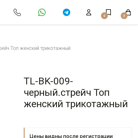
0
0
рейч Топ женский трикотажный
TL-BK-009-
черный.стрейч Топ
женский трикотажный
Цены видны после регистрации