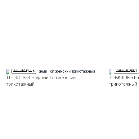
Узнать цену
Узнать цену
TL-T-011K-RT-черный Топ женский
TL-BK-008-RT-
трикотажный
трикотажный