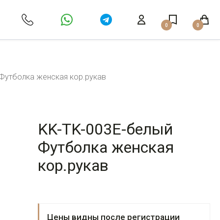
0
0
Футболка женская кор.рукав
KK-TK-003E-белый
Футболка женская
кор.рукав
Цены видны после регистрации