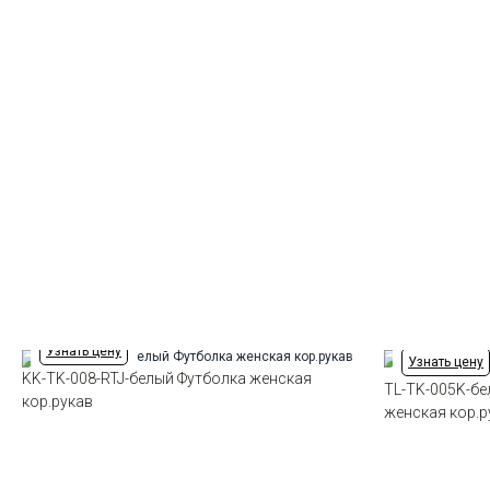
Узнать цену
Узнать цену
KK-TK-008-RTJ-белый Футболка женская
TL-TK-005K-бе
кор.рукав
женская кор.р