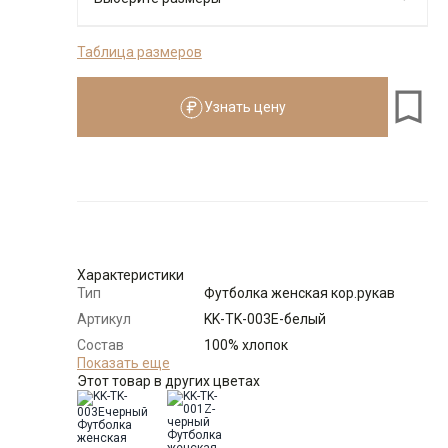
Таблица размеров
Размеры для роста
см
Узнать цену
Размер
Количество
Доступно
56-58 (2XL)
-
+
2
Выбрать размерный ряд
Характеристики
по 1 шт каждого доступного размера
Тип
Футболка женская кор.рукав
Артикул
KK-TK-003E-белый
Состав
100% хлопок
сырья
Показать еще
Этот товар в других цветах
Бренд
KATHARINA KROSS (Россия)
Модель
Прямая
Цвет
Белый