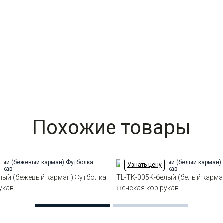
Похожие товары
Узнать цену
лый (бежевый карман) Футболка
TL-TK-005K-белый (белый карма
укав
женская кор.рукав