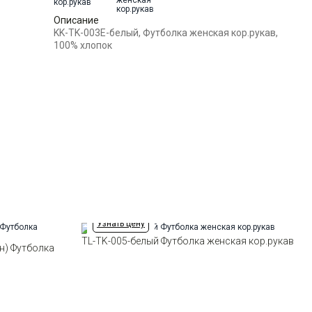
Ворот
Круглый
Описание
Силуэт
Прямой силуэт / Сlassic fit
KK-TK-003E-белый, Футболка женская кор.рукав,
100% хлопок
Узнать цену
TL-TK-005-белый Футболка женская кор.рукав
н) Футболка