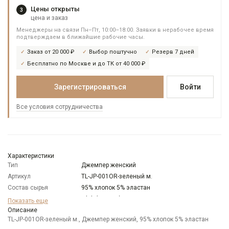
Цены открыты
3
цена и заказ
Менеджеры на связи Пн–Пт, 10:00–18:00. Заявки в нерабочее время
подтверждаем в ближайшие рабочие часы.
Заказ от 20 000 ₽
Выбор поштучно
Резерв 7 дней
Бесплатно по Москве и до ТК от 40 000 ₽
Зарегистрироваться
Войти
Все условия сотрудничества
Характеристики
Тип
Джемпер женский
Артикул
TL-JP-001OR-зеленый м.
Состав сырья
95% хлопок 5% эластан
Бренд
T-lab (Россия)
Показать еще
Модель
Описание
Свободная
TL-JP-001OR-зеленый м., Джемпер женский, 95% хлопок 5% эластан
Цвет
Зеленый