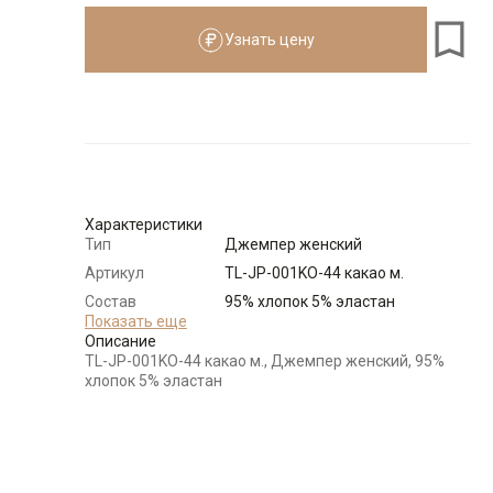
Узнать цену
Размеры для роста
см
Размер
Количество
Доступно
44-46 (M)
-
+
7
Характеристики
48-50 (L)
-
+
9
Тип
Джемпер женский
Артикул
TL-JP-001KO-44 какао м.
52-54 (XL)
-
+
10
Состав
95% хлопок 5% эластан
сырья
Показать еще
Описание
Бренд
T-lab (Россия)
TL-JP-001KO-44 какао м., Джемпер женский, 95%
56-58 (2XL)
-
+
4
Модель
Свободная
хлопок 5% эластан
Цвет
Коричневый
Выбрать размерный ряд
Ворот
Стойка
по 1 шт каждого доступного размера
Карман
отсутствует