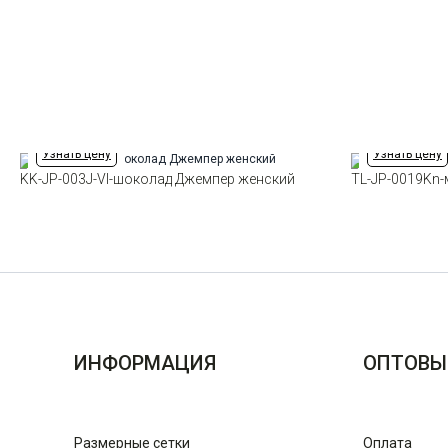
Узнать цену
Узнать цену
KK-JP-003J-VI-шоколад Джемпер женский
TL-JP-0019Kn
ИНФОРМАЦИЯ
ОПТОВЫ
Размерные сетки
Оплата