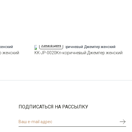
Силуэт
Свободный силуэт / Оversize
Узнать цену
р женский
KK-JP-0020Kn-коричневый Джемпер женский
ПОДПИСАТЬСЯ НА РАССЫЛКУ