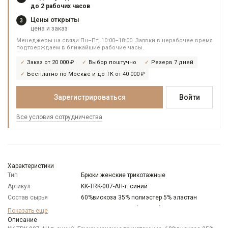
до 2 рабочих часов
Цены открыты
3
цена и заказ
Менеджеры на связи Пн–Пт, 10:00–18:00. Заявки в нерабочее время
подтверждаем в ближайшие рабочие часы.
Заказ от 20 000 ₽
Выбор поштучно
Резерв 7 дней
Бесплатно по Москве и до ТК от 40 000 ₽
Зарегистрироваться
Войти
Все условия сотрудничества
Характеристики
Тип
Брюки женские трикотажные
Артикул
KK-TRK-007-АН-т. синий
Состав сырья
60%вискоза 35% полиэстер 5% эластан
Бренд
KATHARINA KROSS (Россия)
Показать еще
Модель
Описание
Свободная