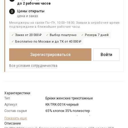
до 2 рабочих часов
Цены открыты
3
цена и заказ
Менеджеры на связи Пн–Пт, 10:00–18:00. Заявки в нерабочее время
подтверждаем в ближайшие рабочие часы.
Заказ от 20 000 ₽
Выбор поштучно
Резерв 7 дней
Бесплатно по Москве и до ТК от 40 000 ₽
Зарегистрироваться
Войти
Все условия сотрудничества
Характеристики
Тип
Брюки женские трикотажные
Артикул
KK-TRK-001K-черный
Состав сырья
65% хлопок 35% полиэстер
Бренд
KATHARINA KROSS (Россия)
Показать еще
Модель
Описание
Прямая