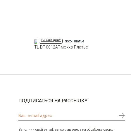
Силуэт
Свободный силуэт / Casual
54
-
+
11
Сlassic fit
56
-
+
7
Выбрать размерный ряд
Узнать цену
по 1 шт каждого доступного размера
TL-DT-0012AT-мокко Платье
ПОДПИСАТЬСЯ НА РАССЫЛКУ
Заполняя свой e-mail, вы соглашаетесь на обработку своих