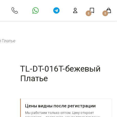
0
0
й Платье
TL-DT-016T-бежевый
Платье
Цены видны после регистрации
Мы работаем только оптом. Цену откроет