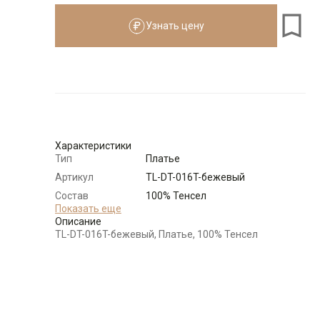
Узнать цену
Размеры для роста
см
Размер
Количество
Доступно
44
-
+
7
Характеристики
46
-
+
7
Тип
Платье
Артикул
TL-DT-016T-бежевый
48
-
+
11
Состав
100% Тенсел
сырья
Показать еще
Описание
Бренд
T-lab (Россия)
TL-DT-016T-бежевый, Платье, 100% Тенсел
50
-
+
18
Модель
Свободная
Цвет
Бежевый
52
-
+
18
Ворот
Отложной воротник
Карман
накладной