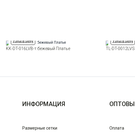
Узнать цену
Узнать цену
KK-DT-016LVB-т.бежевый Платье
TL-DT-0012LVS
ИНФОРМАЦИЯ
ОПТОВЫ
Размерные сетки
Оплата