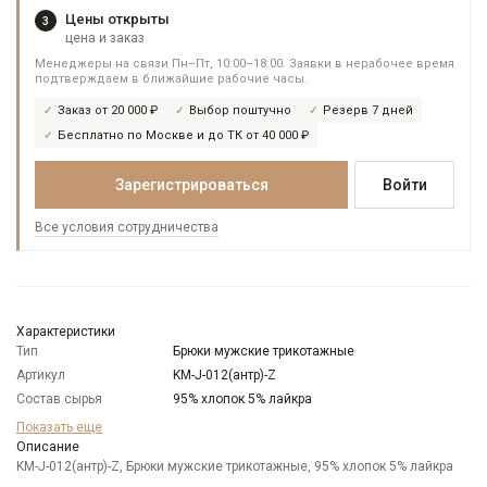
Цены открыты
3
цена и заказ
Менеджеры на связи Пн–Пт, 10:00–18:00. Заявки в нерабочее время
подтверждаем в ближайшие рабочие часы.
Заказ от 20 000 ₽
Выбор поштучно
Резерв 7 дней
Бесплатно по Москве и до ТК от 40 000 ₽
Зарегистрироваться
Войти
Все условия сотрудничества
Характеристики
Тип
Брюки мужские трикотажные
Артикул
KM-J-012(антр)-Z
Состав сырья
95% хлопок 5% лайкра
Бренд
KNND
Показать еще
Цвет
Описание
Черный
KM-J-012(антр)-Z, Брюки мужские трикотажные, 95% хлопок 5% лайкра