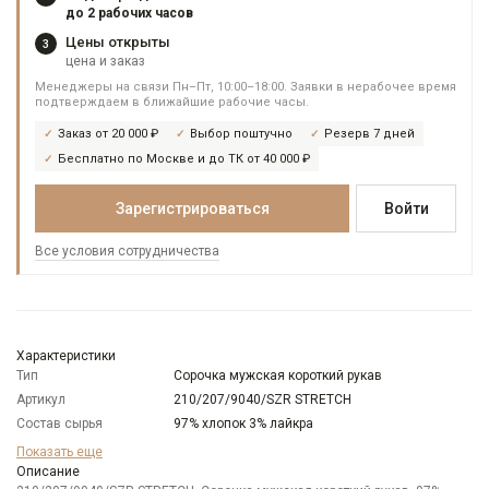
до 2 рабочих часов
Цены открыты
3
цена и заказ
Менеджеры на связи Пн–Пт, 10:00–18:00. Заявки в нерабочее время
подтверждаем в ближайшие рабочие часы.
Заказ от 20 000 ₽
Выбор поштучно
Резерв 7 дней
Бесплатно по Москве и до ТК от 40 000 ₽
Зарегистрироваться
Войти
Все условия сотрудничества
Характеристики
Тип
Сорочка мужская короткий рукав
Артикул
210/207/9040/SZR STRETCH
Состав сырья
97% хлопок 3% лайкра
Бренд
GREG
Показать еще
Модель
Описание
Зауженная с рельефами сзади