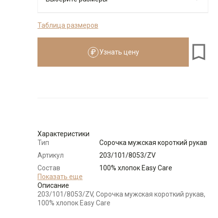
Таблица размеров
176-184
Узнать цену
Размеры для роста
176–184 см
Размер
Количество
Доступно
38
-
+
2
Характеристики
Тип
Сорочка мужская короткий рукав
Выбрать размерный ряд
Артикул
203/101/8053/ZV
по 1 шт каждого доступного размера
Состав
100% хлопок Easy Care
сырья
Показать еще
Описание
Бренд
GREG
203/101/8053/ZV, Сорочка мужская короткий рукав,
Модель
Зауженная с вытачками
100% хлопок Easy Care
Цвет
Голубой