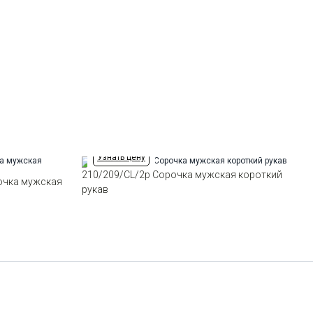
Ворот
Французский маленький
Карман
отсутствует
Силуэт
Приталенный силуэт / Slim fit
Узнать цену
210/209/CL/2p Сорочка мужская короткий
очка мужская
рукав