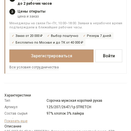
до 2 рабочих часов
Цены открыты
3
цена и заказ
Менеджеры на связи Пн–Пт, 10:00–18:00. Заявки в нерабочее время
подтверждаем в ближайшие рабочие часы.
Заказ от 20 000 ₽
Выбор поштучно
Резерв 7 дней
Бесплатно по Москве и до ТК от 40 000 ₽
Зарегистрироваться
Войти
Все условия сотрудничества
Характеристики
Тип
Сорочка мужская короткий рукав
Артикул
125/207/2647/1p STRETCH
Состав сырья
97% хлопок 3% лайкра
Особенности
Принт
Показать еще
ткани
Описание