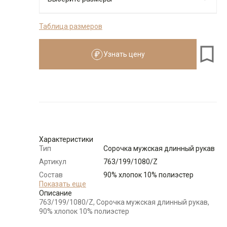
Таблица размеров
176-184
Узнать цену
Размеры для роста
176–184 см
Размер
Количество
Доступно
39
-
+
2
Характеристики
Тип
Сорочка мужская длинный рукав
Выбрать размерный ряд
Артикул
763/199/1080/Z
по 1 шт каждого доступного размера
Состав
90% хлопок 10% полиэстер
сырья
Показать еще
Описание
Бренд
GREG
763/199/1080/Z, Сорочка мужская длинный рукав,
Модель
Зауженная
90% хлопок 10% полиэстер
Цвет
Сиреневый