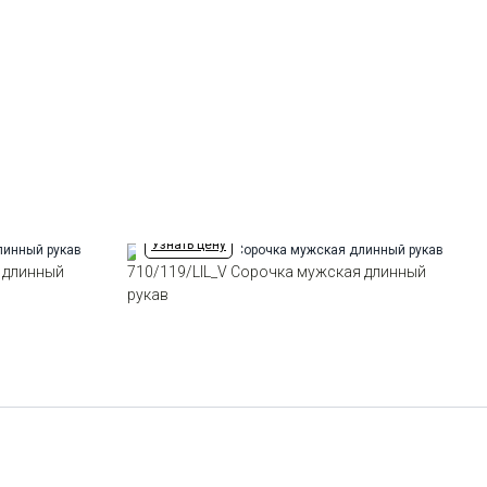
Ворот
Французский маленький
Манжет
универсальный закругленный на
пуговицах и под запонки
Карман
отсутствует
Силуэт
Полуприталенный силуэт /
Regular fit
Узнать цену
 длинный
710/119/LIL_V Сорочка мужская длинный
рукав