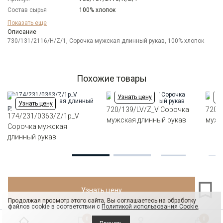
Состав сырья
100% хлопок
Бренд
GREG
Показать еще
Особенности
Описание
Хамелеон эффект
ткани
730/131/2116/H/Z/1, Сорочка мужская длинный рукав, 100% хлопок
Модель
Зауженная
Цвет
Сиреневый
Отделка
Сорочки: внутренняя стойка воротника и
Похожие товары
внутренний манжет из ткани компаньона по
косой
Узнать цену
Уз
Ворот
Французский маленький
Узнать цену
720/139/LV/Z_V Сорочка
720/
Манжет
классический закругленный на пуговицах 6 см
174/231/0363/Z/1p_V
мужская длинный рукав
мужс
Карман
отсутствует
Сорочка мужская
Силуэт
Полуприталенный силуэт / Regular fit
длинный рукав
Узнать цену
Продолжая просмотр этого сайта, Вы соглашаетесь на обработку
файлов cookie в соответствии с
Политикой использования Cookie
.
0
0