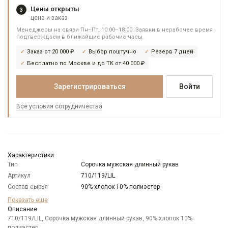
Цены открыты
3
цена и заказ
Менеджеры на связи Пн–Пт, 10:00–18:00. Заявки в нерабочее время
подтверждаем в ближайшие рабочие часы.
Заказ от 20 000 ₽
Выбор поштучно
Резерв 7 дней
Бесплатно по Москве и до ТК от 40 000 ₽
Зарегистрироваться
Войти
Все условия сотрудничества
Характеристики
Тип
Сорочка мужская длинный рукав
Артикул
710/119/LIL
Состав сырья
90% хлопок 10% полиэстер
Бренд
GREG
Показать еще
Модель
Описание
Классическая
710/119/LIL, Сорочка мужская длинный рукав, 90% хлопок 10%
Цвет
Сиреневый
полиэстер