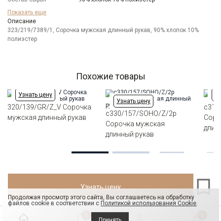
Модель
Классическая
Показать еще
Цвет
Описание
Серый
323/219/7389/1, Сорочка мужская длинный рукав, 90% хлопок 10%
Отделка
Сорочки: внутренняя стойка воротника и
полиэстер
внутренний манжет из ткани компаньона
Ворот
Немецкий
Манжет
классический закругленный на пуговицах
Карман
отсутствует
Похожие товары
Силуэт
Прямой силуэт / Сlassic fit
Узнать цену
Уз
Узнать цену
320/139/GR/Z_V Сорочка
c310
c330/157/SOHO/Z/2p
мужская длинный рукав
Соро
Сорочка мужская
длин
длинный рукав
Узнать цену
Продолжая просмотр этого сайта, Вы соглашаетесь на обработку
файлов cookie в соответствии с
Политикой использования Cookie
.
0
0
Принять