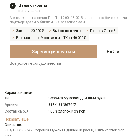
Цены открыты
3
цена и заказ
Менеджеры на связи Пн–Пт, 10:00–18:00. Заявки в нерабочее время
подтверждаем в ближайшие рабочие часы.
Заказ от 20 000 ₽
Выбор поштучно
Резерв 7 дней
Бесплатно по Москве и до ТК от 40 000 ₽
Зарегистрироваться
Войти
Все условия сотрудничества
Характеристики
Тип
Сорочка мужская длинный рукав
Артикул
313/131/8676/Z
Состав сырья
100% хлопок Non Iron
Бренд
GREG
Показать еще
Модель
Описание
Зауженная
313/131/8676/Z, Сорочка мужская длинный рукав, 100% хлопок Non
Цвет
Серый
Iron