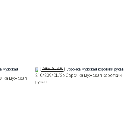
Отделка
Сорочки: кант по нижнему краю
43
-
+
16
внутренней стойки воротника из
ткани компаньона
Ворот
Немецкий
44
-
+
11
Карман
отсутствует
Силуэт
Приталенный силуэт / Slim fit
Выбрать размерный ряд
по 1 шт каждого доступного размера
Узнать цену
210/209/CL/2p Сорочка мужская короткий
очка мужская
рукав