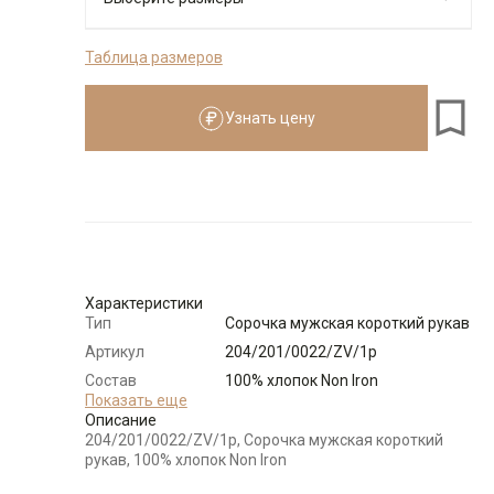
Таблица размеров
176-184
Узнать цену
Размеры для роста
176–184 см
Размер
Количество
Доступно
39
-
+
9
Характеристики
Тип
Сорочка мужская короткий рукав
40
-
+
12
Артикул
204/201/0022/ZV/1p
Состав
100% хлопок Non Iron
41
-
+
18
сырья
Показать еще
Описание
Бренд
GREG
204/201/0022/ZV/1p, Сорочка мужская короткий
Модель
Зауженная с вытачками
рукав, 100% хлопок Non Iron
42
-
+
23
Цвет
Голубой