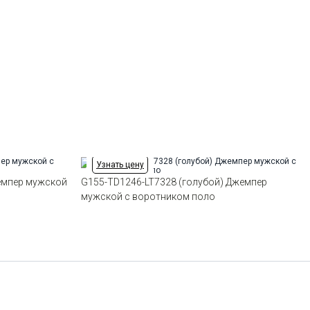
Модель
Классическая с разрезами по
54
-
+
8
бокам
Цвет
Голубой
56
-
+
5
Ворот
Из основной ткани на стойке
Карман
отсутствует
58
-
+
7
60
-
+
5
Узнать цену
62
-
+
5
емпер мужской
G155-TD1246-LT7328 (голубой) Джемпер
мужской с воротником поло
Выбрать размерный ряд
по 1 шт каждого доступного размера