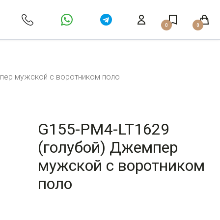
0
0
пер мужской с воротником поло
G155-PM4-LT1629
(голубой) Джемпер
мужской с воротником
поло