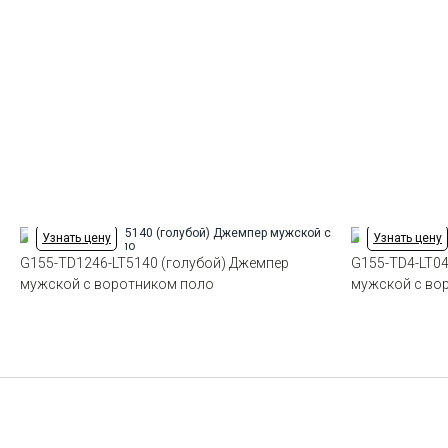
Узнать цену
Узнать цену
G155-TD1246-LT5140 (голубой) Джемпер
G155-TD4-LT04
мужской с воротником поло
мужской с во