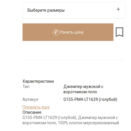
Выберите размеры
Узнать цену
176-184
Размеры для роста
176–184 см
Размер
Количество
Доступно
48
-
+
6
Характеристики
Тип
Джемпер мужской с
воротником поло
50
-
+
7
Артикул
G155-PM4-LT1629 (голубой)
Состав
Показать еще
100% хлопок мерсеризованный
сырья
Описание
52
-
+
9
G155-PM4-LT1629 (голубой), Джемпер мужской с
Особенности
Меланжевый эффект
воротником поло, 100% хлопок мерсеризованный
ткани