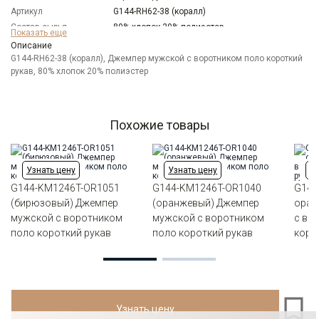
Артикул
G144-RH62-38 (коралл)
Состав сырья
80% хлопок 20% полиэстер
Показать еще
Бренд
GREG
Описание
Модель
G144-RH62-38 (коралл), Джемпер мужской с воротником поло короткий
Полуприлегающая
рукав, 80% хлопок 20% полиэстер
Цвет
Оранжевый
Ворот
Из основной ткани на стойке
Силуэт
Полуприталенный силуэт / Regular fit
Похожие товары
Узнать цену
Узнать цену
Уз
G144-KM1246T-OR1051
G144-KM1246T-OR1040
G144
(бирюзовый) Джемпер
(оранжевый) Джемпер
оран
мужской с воротником
мужской с воротником
с во
поло короткий рукав
поло короткий рукав
коро
Узнать цену