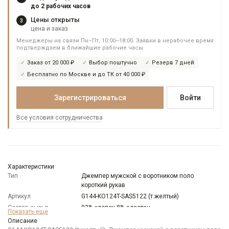
до 2 рабочих часов
Цены открыты
3
цена и заказ
Менеджеры на связи Пн–Пт, 10:00–18:00. Заявки в нерабочее время
подтверждаем в ближайшие рабочие часы.
Заказ от 20 000 ₽
Выбор поштучно
Резерв 7 дней
Бесплатно по Москве и до ТК от 40 000 ₽
Зарегистрироваться
Войти
Все условия сотрудничества
Характеристики
Тип
Джемпер мужской с воротником поло
короткий рукав
Артикул
G144-KO124T-SAS5122 (т.желтый)
Состав сырья
92% хлопок 8% эластан
Показать еще
Модель
Классическая
Описание