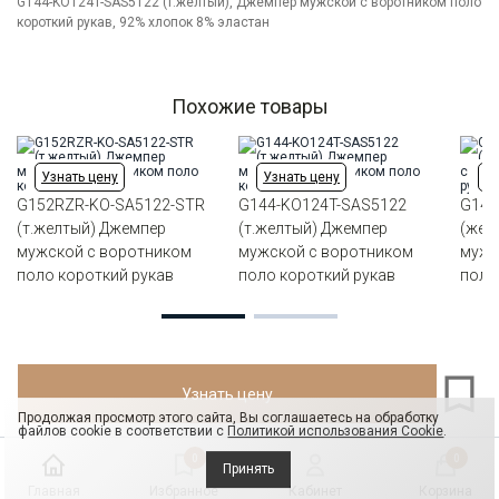
Цвет
G144-KO124T-SAS5122 (т.желтый), Джемпер мужской с воротником поло
Желтый
короткий рукав, 92% хлопок 8% эластан
Ворот
Из основной ткани на стойке
Карман
отсутствует
Силуэт
Прямой силуэт / Сlassic fit
Похожие товары
Узнать цену
Узнать цену
Уз
G152RZR-KO-SA5122-STR
G144-KO124T-SAS5122
G144
(т.желтый) Джемпер
(т.желтый) Джемпер
(жел
мужской с воротником
мужской с воротником
мужс
поло короткий рукав
поло короткий рукав
поло
Узнать цену
Продолжая просмотр этого сайта, Вы соглашаетесь на обработку
файлов cookie в соответствии с
Политикой использования Cookie
.
0
0
Принять
Главная
Избранное
Кабинет
Корзина