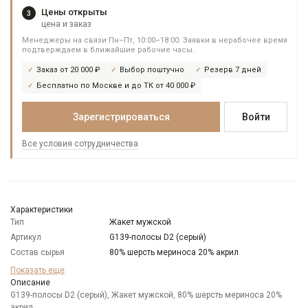
Цены открыты
3
цена и заказ
Менеджеры на связи Пн–Пт, 10:00–18:00. Заявки в нерабочее время
подтверждаем в ближайшие рабочие часы.
Заказ от 20 000 ₽
Выбор поштучно
Резерв 7 дней
Бесплатно по Москве и до ТК от 40 000 ₽
Зарегистрироваться
Войти
Все условия сотрудничества
Характеристики
Тип
Жакет мужской
Артикул
G139-полосы D2 (серый)
Состав сырья
80% шерсть мериноса 20% акрил
Бренд
GREG
Показать еще
Модель
Описание
Классическая
G139-полосы D2 (серый), Жакет мужской, 80% шерсть мериноса 20%
Цвет
Серый
акрил