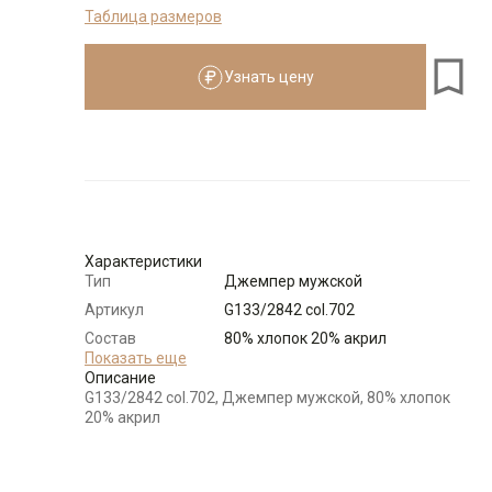
Таблица размеров
176-184
Узнать цену
Размеры для роста
176–184 см
Размер
Количество
Доступно
XXL(54)
-
+
21
Характеристики
Тип
Джемпер мужской
М(48)
-
+
2
Артикул
G133/2842 col.702
Состав
80% хлопок 20% акрил
Выбрать размерный ряд
сырья
Показать еще
Описание
по 1 шт каждого доступного размера
Бренд
GREG
G133/2842 col.702, Джемпер мужской, 80% хлопок
Модель
Классическая
20% акрил
Цвет
Бежевый
Ворот
Поло без пуговиц