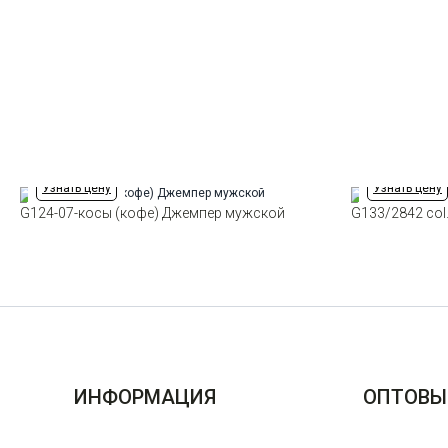
Узнать цену
Узнать цену
G124-07-косы (кофе) Джемпер мужской
G133/2842 co
ИНФОРМАЦИЯ
ОПТОВЫ