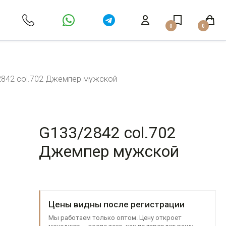
0
0
2842 col.702 Джемпер мужской
G133/2842 col.702
Джемпер мужской
Цены видны после регистрации
Мы работаем только оптом. Цену откроет