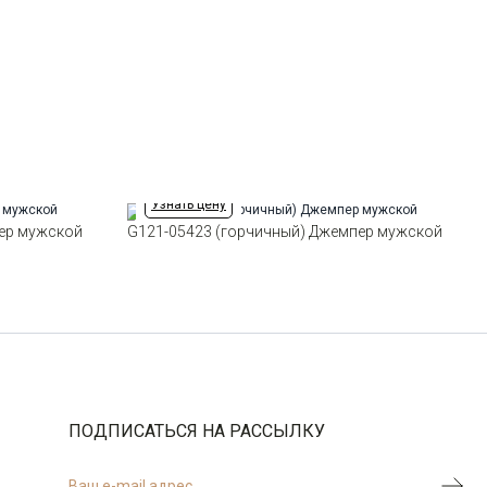
Силуэт
Прямой силуэт / Сlassic fit
Узнать цену
ер мужской
G121-05423 (горчичный) Джемпер мужской
ПОДПИСАТЬСЯ НА РАССЫЛКУ