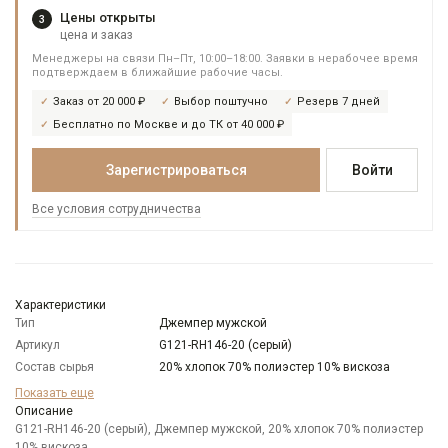
Цены открыты
3
цена и заказ
Менеджеры на связи Пн–Пт, 10:00–18:00. Заявки в нерабочее время
подтверждаем в ближайшие рабочие часы.
Заказ от 20 000 ₽
Выбор поштучно
Резерв 7 дней
Бесплатно по Москве и до ТК от 40 000 ₽
Зарегистрироваться
Войти
Все условия сотрудничества
Характеристики
Тип
Джемпер мужской
Артикул
G121-RH146-20 (серый)
Состав сырья
20% хлопок 70% полиэстер 10% вискоза
Бренд
GREG
Показать еще
Модель
Описание
Классическая
G121-RH146-20 (серый), Джемпер мужской, 20% хлопок 70% полиэстер
Цвет
Серый
10% вискоза