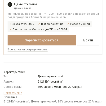
Цены открыты
3
цена и заказ
Менеджеры на связи Пн–Пт, 10:00–18:00. Заявки в нерабочее время
подтверждаем в ближайшие рабочие часы.
Заказ от 20 000 ₽
Выбор поштучно
Резерв 7 дней
Бесплатно по Москве и до ТК от 40 000 ₽
Зарегистрироваться
Войти
Все условия сотрудничества
Характеристики
Тип
Джемпер мужской
Артикул
G121-EV (серый м.)
Состав сырья
80% шерсть мериноса 20% акрил
Бренд
GREG
Показать еще
Особенности
Описание
Меланжевый эффект
ткани
G121-EV (серый м.), Джемпер мужской, 80% шерсть мериноса 20% акрил