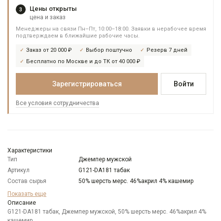
Цены открыты
3
цена и заказ
Менеджеры на связи Пн–Пт, 10:00–18:00. Заявки в нерабочее время
подтверждаем в ближайшие рабочие часы.
Заказ от 20 000 ₽
Выбор поштучно
Резерв 7 дней
Бесплатно по Москве и до ТК от 40 000 ₽
Зарегистрироваться
Войти
Все условия сотрудничества
Характеристики
Тип
Джемпер мужской
Артикул
G121-DA181 табак
Состав сырья
50% шерсть мерс. 46%акрил 4% кашемир
Бренд
GREG
Показать еще
Особенности
Описание
Меланжевый эффект
ткани
G121-DA181 табак, Джемпер мужской, 50% шерсть мерс. 46%акрил 4%
кашемир