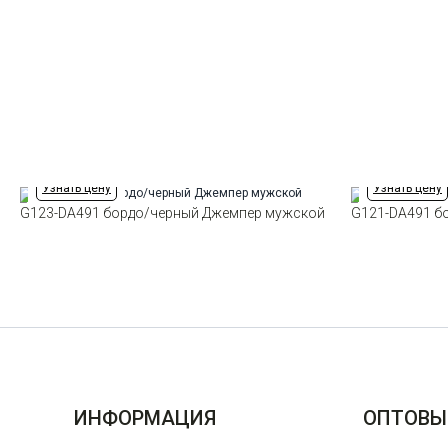
Узнать цену
Узнать цену
G123-DA491 бордо/черный Джемпер мужской
G121-DA491 б
ИНФОРМАЦИЯ
ОПТОВЫ