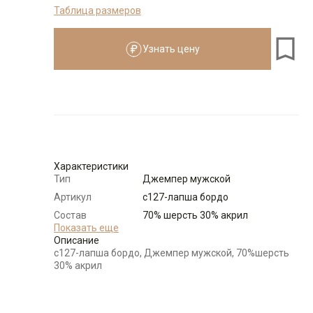
Таблица размеров
176-184
Узнать цену
Размеры для роста
176–184 см
Размер
Количество
Доступно
52
-
+
1
Характеристики
Тип
Джемпер мужской
54
-
+
1
Артикул
c127-лапша бордо
Состав
70% шерсть 30% акрил
56
-
+
3
сырья
Показать еще
Описание
Бренд
Casino
c127-лапша бордо, Джемпер мужской, 70%шерсть
Модель
Выбрать размерный ряд
Классическая
30% акрил
Цвет
Бордовый
по 1 шт каждого доступного размера
Ворот
Круглый