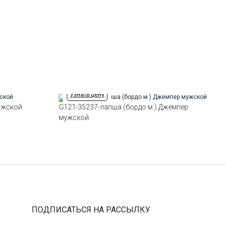
Силуэт
Прямой силуэт / Сlassic fit
Узнать цену
ужской
G121-35237-лапша (бордо м.) Джемпер
мужской
ПОДПИСАТЬСЯ НА РАССЫЛКУ