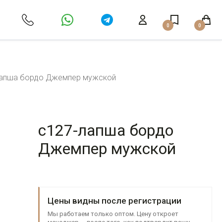
0
0
лапша бордо Джемпер мужской
c127-лапша бордо
Джемпер мужской
Цены видны после регистрации
Мы работаем только оптом. Цену откроет