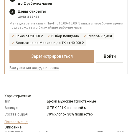
до 2 рабочих часов
Цены открыты
3
цена и заказ
Менеджеры на связи Пн–Пт, 10:00–18:00. Заявки в нерабочее время
подтверждаем в ближайшие рабочие часы.
Заказ от 20 000 ₽
Выбор поштучно
Резерв 7 дней
Бесплатно по Москве и до ТК от 40 000 ₽
Зарегистрироваться
Войти
Все условия сотрудничества
Характеристики
Тип
Брюки мужские трикотажные
Артикул
G-TRK-001K-св.-серый.м
Состав сырья
70% хлопок 30% полиэстер
Особенности
Меланжевый эффект
Показать еще
ткани
Описание