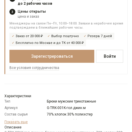
до 2 рабочих часов
Цены открыты
3
цена и заказ
Менеджеры на связи Пн–Пт, 10:00–18:00. Заявки в нерабочее время
подтверждаем в ближайшие рабочие часы.
Заказ от 20 000 ₽
Выбор поштучно
Резерв 7 дней
Бесплатно по Москве и до ТК от 40 000 ₽
Зарегистрироваться
Войти
Все условия сотрудничества
Характеристики
Тип
Брюки мужские трикотажные
Артикул
G-TRK-001K-гол.джин.м
Состав сырья
70% хлопок 30% полиэстер
Особенности
Меланжевый эффект
Показать еще
ткани
Описание